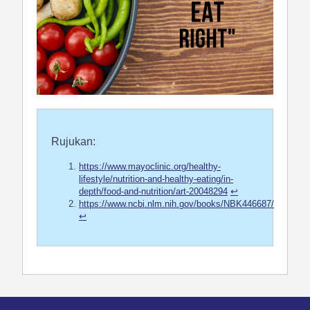
Rujukan:
https://www.mayoclinic.org/healthy-
lifestyle/nutrition-and-healthy-eating/in-
depth/food-and-nutrition/art-20048294
↩︎
https://www.ncbi.nlm.nih.gov/books/NBK446687/
↩︎